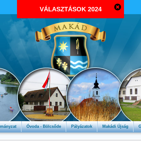
VÁLASZTÁSOK 2024
mányzat
Óvoda - Bölcsőde
Pályázatok
Makádi Újság
G