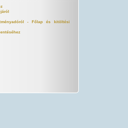
ez
járól
ítményadóról - Főlap és kitöltési
lentéséhez