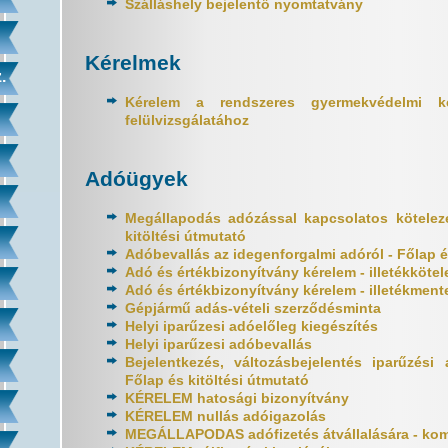
Szálláshely bejelentő nyomtatvány
Kérelmek
.
Kérelem a rendszeres gyermekvédelmi k
felülvizsgálatához
Adóügyek
Megállapodás adózással kapcsolatos köteleze
kitöltési útmutató
Adóbevallás az idegenforgalmi adóról - Főlap é
Adó és értékbizonyítvány kérelem - illetékkötel
Adó és értékbizonyítvány kérelem - illetékment
Gépjármű adás-vételi szerződésminta
Helyi iparűzesi adóelőleg kiegészítés
Helyi iparűzesi adóbevallás
Bejelentkezés, változásbejelentés iparűzés
Főlap és kitöltési útmutató
KÉRELEM hatosági bizonyítvány
KÉRELEM nullás adóigazolás
MEGÁLLAPODAS adófizetés átvállalására - ko