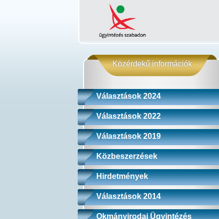
Közérdekű információk
Választások 2024
Választások 2022
Választások 2019
Közbeszerzések
Hirdetmények
Választások 2014
Okmányirodai Ügyintézés