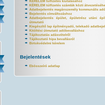
KÉRELEM túlfizetés kiutalásához
KÉRELEM túlfizetés számlák közti átvezetéséh
Adatbejelentés magánszemély kommunális adó
Bejelentés címváltozáshoz
Adatbejelentés épület, épületrész utáni ép
útmutató
Kiegészítő lap építményadó, telekadó adatbeje
Kitöltési útmutató adóbevalláshoz
Tájékoztatás adásvételről
Tájékoztató hipa bevallásról
Birtokvédelmi kérelem
Bejelentések
Ebösszeíró adatlap