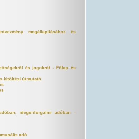
edvezmény megállapításához és
ttségekről és jogokról - Főlap és
s kitöltési útmutató
es
es
i adóban, idegenforgalmi adóban -
mmunális adó