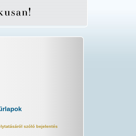
űrlapok
ytatásáról szóló bejelentés