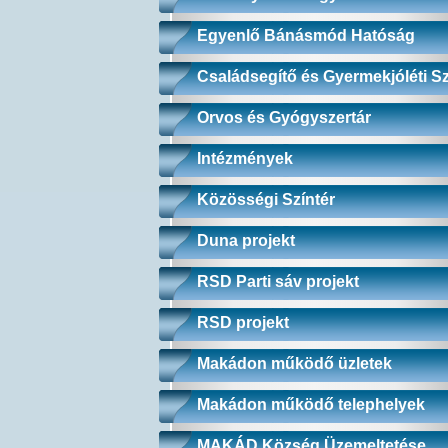
Egyenlő Bánásmód Hatóság
Családsegítő és Gyermekjóléti Sz
Orvos és Gyógyszertár
Intézmények
Közösségi Színtér
Duna projekt
RSD Parti sáv projekt
RSD projekt
Makádon működő üzletek
Makádon működő telephelyek
MAKÁD Község Üzemeltetése