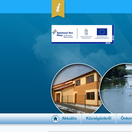
Aktuális
Községünkről
Önkor