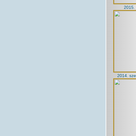
2015. 
2014. sz